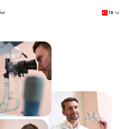
ler
TR