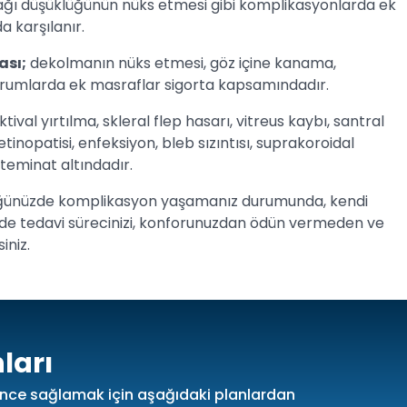
ğı düşüklüğünün nüks etmesi gibi komplikasyonlarda ek
 karşılanır.
ası;
dekolmanın nüks etmesi, göz içine kanama,
urumlarda ek masraflar sigorta kapsamındadır.
tival yırtılma, skleral flep hasarı, vitreus kaybı, santral
nopatisi, enfeksiyon, bleb sızıntısı, suprakoroidal
 teminat altındadır.
düğünüzde komplikasyon yaşamanız durumunda, kendi
ayede tedavi sürecinizi, konforunuzdan ödün vermeden ve
iniz.
ları
üvence sağlamak için aşağıdaki planlardan