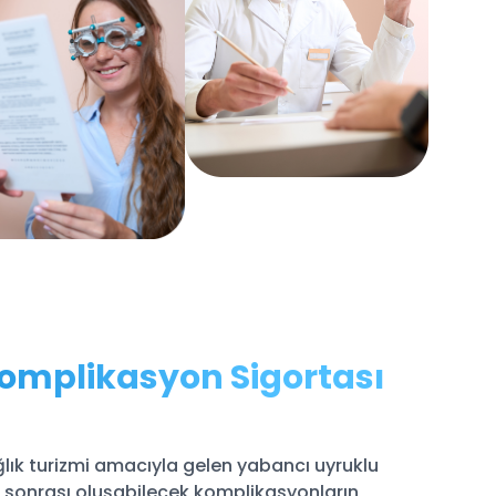
Komplikasyon Sigortası
lık turizmi amacıyla gelen yabancı uyruklu
ı sonrası oluşabilecek komplikasyonların