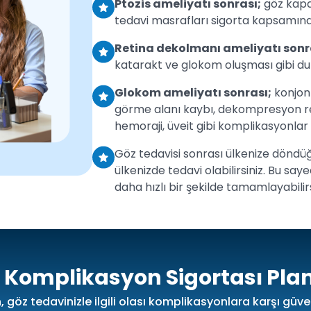
Ptozis ameliyatı sonrası;
göz kapa
tedavi masrafları sigorta kapsamında
Retina dekolmanı ameliyatı sonr
katarakt ve glokom oluşması gibi d
Glokom ameliyatı sonrası;
konjonk
görme alanı kaybı, dekompresyon reti
hemoraji, üveit gibi komplikasyonlar
Göz tedavisi sonrası ülkenize dön
ülkenizde tedavi olabilirsiniz. Bu s
daha hızlı bir şekilde tamamlayabilirs
 Komplikasyon Sigortası Plan
n, göz tedavinizle ilgili olası komplikasyonlara karşı g