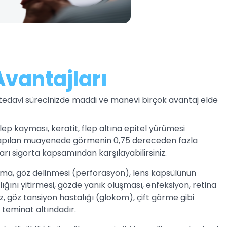
vantajları
 tedavi sürecinizde maddi ve manevi birçok avantaj elde
lep kayması, keratit, flep altına epitel yürümesi
yapılan muayenede görmenin 0,75 dereceden fazla
rı sigorta kapsamından karşılayabilirsiniz.
a, göz delinmesi (perforasyon), lens kapsülünün
lığını yitirmesi, gözde yanık oluşması, enfeksiyon, retina
öz, göz tansiyon hastalığı (glokom), çift görme gibi
 teminat altındadır.