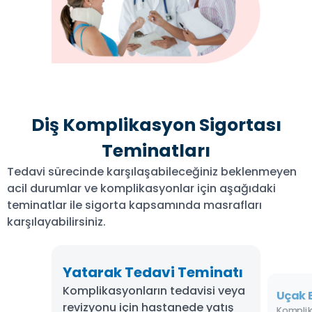
Diş Komplikasyon Sigortası
Teminatları
Tedavi sürecinde karşılaşabileceğiniz beklenmeyen
acil durumlar ve komplikasyonlar için aşağıdaki
teminatlar ile sigorta kapsamında masrafları
karşılayabilirsiniz.
Yatarak Tedavi Teminatı
Konaklama Teminatı
Kendi Ülkesinde
Refakatçi Giderleri
Seyahat Poliçesi Teminatı
Komplikasyonların tedavisi veya
Komplikasyon tedavisi sürecinde
Hastalık, kaza, cenaze nakli ve
Müdahale Teminatı
Teminatı
Uçak B
revizyonu için hastanede yatış
Türkiye’de konaklama
acil tıbbi danışmanlık
Komplikasyon tedavinizi
Komplikasyona müdahale için
Kompli