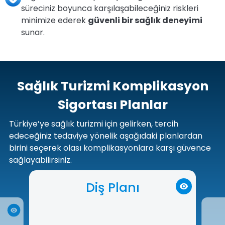
süreciniz boyunca karşılaşabileceğiniz riskleri
minimize ederek
güvenli bir sağlık deneyimi
sunar.
Sağlık Turizmi Komplikasyon
Sigortası Planlar
Türkiye’ye sağlık turizmi için gelirken, tercih
edeceğiniz tedaviye yönelik aşağıdaki planlardan
birini seçerek olası komplikasyonlara karşı güvence
sağlayabilirsiniz.
Genel Cerrahi Plan
Saç Ekimi Planı
Kalp & Damar
Göz Planı
Diş Planı
Cerrahisi Planı